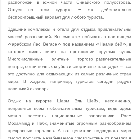
расположен в южной части Синайского полуострова.
Отпуск на этом курорте – это действительно
беспроигрышный вариант для любого туриста.
Здешние комплексы и отели для отдыха привлекательны
массой развлечений. Вы сможете побывать в настоящем
«арабском Лас-Вегасе» под названием «Наама бей», в
котором жизнь кипит на протяжении круглых суток.
Многочисленные элитные торгово-развлекательные
центры, сотни ночных клубов и спортивных площадок – все
это доступно для отдыхающих из самых различных стран
мира. В Хадабе, например, туристов сегодня радует
новенький аквапарк.
Отдых на курорте Шарм Эль Шейх, несомненно,
понравится всем любознательным туристам, ведь здесь
можно посетить национальные заповедники Рас-
Мохаммед и Набк, знаменитые огромным разнообразием
прекрасных кораллов. А вот ценители подводного мира
смогут получить незабываемое удовольствие от поездки в