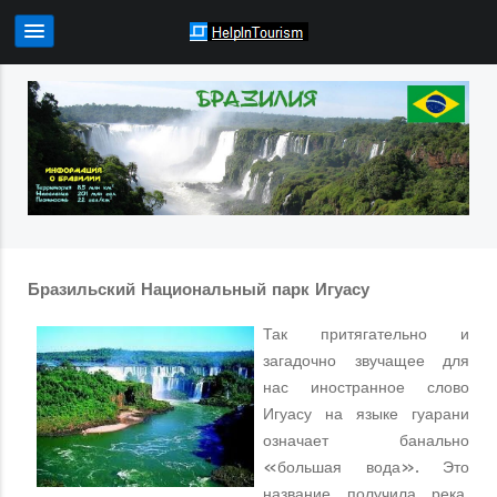
Бразильский Национальный парк Игуасу
Так притягательно и
загадочно звучащее для
нас иностранное слово
Игуасу на языке гуарани
означает банально
«большая вода». Это
название получила река,