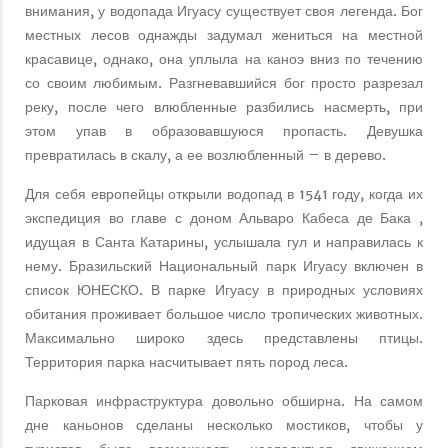
внимания, у водопада Игуасу существует своя легенда. Бог
местных лесов однажды задумал жениться на местной
красавице, однако, она уплыла на каноэ вниз по течению
со своим любимым. Разгневавшийся бог просто разрезал
реку, после чего влюбленные разбились насмерть, при
этом упав в образовавшуюся пропасть. Девушка
превратилась в скалу, а ее возлюбленный – в дерево.
Для себя европейцы открыли водопад в 1541 году, когда их
экспедиция во главе с доном Альваро Кабеса де Бака ,
идущая в Санта Катарины, услышала гул и направилась к
нему. Бразильский Национальный парк Игуасу включен в
список ЮНЕСКО. В парке Игуасу в природных условиях
обитания проживает большое число тропических животных.
Максимально широко здесь представлены птицы.
Территория парка насчитывает пять пород леса.
Парковая инфраструктура довольно обширна. На самом
дне каньонов сделаны несколько мостиков, чтобы у