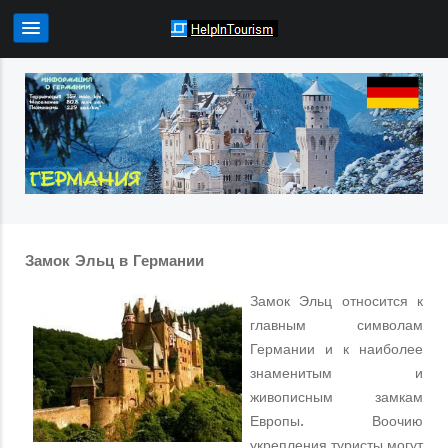
Замок Эльц в Германии
Замок Эльц относится к
главным символам
Германии и к наиболее
знаменитым и
живописным замкам
Европы. Воочию
укрепления туристы могут