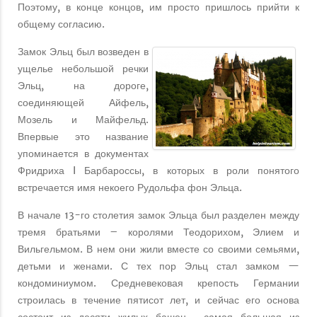
Поэтому, в конце концов, им просто пришлось прийти к
общему согласию.
Замок Эльц был возведен в
ущелье небольшой речки
Эльц, на дороге,
соединяющей Айфель,
Мозель и Майфельд.
Впервые это название
упоминается в документах
Фридриха I Барбароссы, в которых в роли понятого
встречается имя некоего Рудольфа фон Эльца.
В начале 13-го столетия замок Эльца был разделен между
тремя братьями – королями Теодорихом, Элием и
Вильгельмом. В нем они жили вместе со своими семьями,
детьми и женами. С тех пор Эльц стал замком —
кондоминиумом. Средневековая крепость Германии
строилась в течение пятисот лет, и сейчас его основа