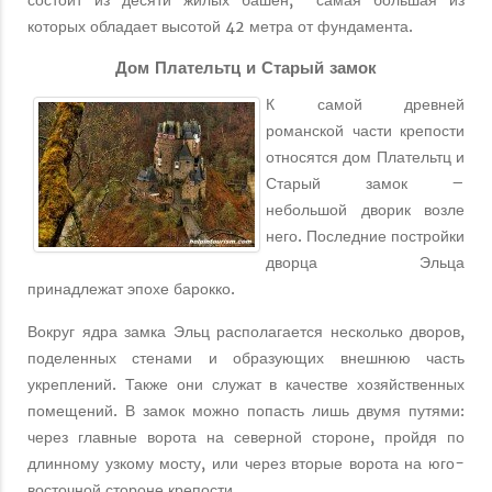
состоит из десяти жилых башен, самая большая из
которых обладает высотой 42 метра от фундамента.
Дом Плательтц и Старый замок
К самой древней
романской части крепости
относятся дом Плательтц и
Старый замок –
небольшой дворик возле
него. Последние постройки
дворца Эльца
принадлежат эпохе барокко.
Вокруг ядра замка Эльц располагается несколько дворов,
поделенных стенами и образующих внешнюю часть
укреплений. Также они служат в качестве хозяйственных
помещений. В замок можно попасть лишь двумя путями:
через главные ворота на северной стороне, пройдя по
длинному узкому мосту, или через вторые ворота на юго-
восточной стороне крепости .