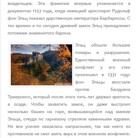
владельцев. Эта фамилия впервые упоминается в
документах 1157 года, когда немецкий аристократ Рудольф
фон Эльц показал дарственную императора Барбароссы. С
тех времен и по сегодня древний замок Эльц принадлежит
потомкам знаменитого барона.
Эльц обошли большие
пожары и разрушения.
Единственный военный
конфликт у его стен
произошел в 1331 году:
фон Эльцы восстали
против Балдуина
Триерского, который после этого пять лет держал крепость
в осаде. Чтобы захватить замок, он даже выстроил
несколько башен на горе, возвышающейся над замком
Эльца, откуда по гарнизону стреляли каменными ядрами.
Но все усилия оказались напрасными, так как никто из
противников не смог взять верх в этом военном конфликте.