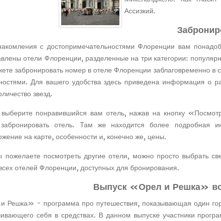
Ассизкий.
Забронир
накомления с достопримечательностями Флоренции вам понадоби
авлены отели Флоренции, разделенные на три категории: популярн
жете забронировать номер в отеле Флоренции заблаговременно в
ностями. Для вашего удобства здесь приведена информация о ра
оличество звезд.
 выберите понравившийся вам отель, нажав на кнопку «Посмотр
забронировать отель. Там же находится более подробная и
жение на карте, особенности и, конечно же, цены.
ы пожелаете посмотреть другие отели, можно просто выбрать с
всех отелей Флоренции, доступных для бронирования.
Выпуск «Орел и Решка» в
и Решка» - программа про путешествия, показывающая один город
чивающего себя в средствах. В данном выпуске участники прогр