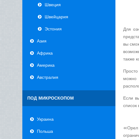
Швеция
Швейцария
Эстония
Для оз
предст
Азия
вы смо
возмож
Африка
также к
Америка
Просто
Австралия
можно 
располо
ПОД МИКРОСКОПОМ
Если в
список 
Украина
«Орел 
Польша
ограни