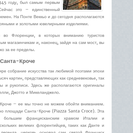
1345 году, был самым первым
Сейчас это – единственный
емен. На Понте Веккьо и до сегодня располагаются
бряными и золотыми ювелирными изделиями.
 во Флоренции, в которых вниманию туристов
м магазинчикам и, наконец, зайдя на сам мост, вы
ко за ее пределы.
 Санта-Кроче
ире собрание искусства так любимой поэтами эпохи
сяч картин, представляющих как средневековье, так
ны и рукописи. Здесь же располагаются оригиналы
елли, Джотто и Микеланджело.
-Кроче – ее мы точно не можем обойти вниманием.
о площади Санта-Кроче (Piazza Santa Croce). Эта
м большим францисканским храмом Италии и
кольких великих флорентийцев, таких как Данте и
 легенда, церковь основал сам святой Франциск