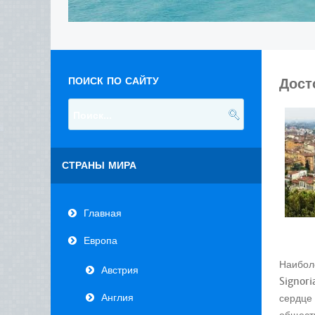
ПОИСК ПО САЙТУ
Дост
СТРАНЫ МИРА
Главная
Европа
Наибол
Австрия
Signor
Англия
сердце