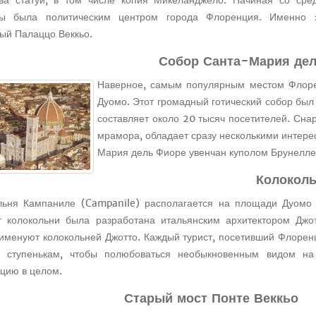
ва статуи, в том числе копия Микеланджело. Начиная со сре
ы была политическим центром города Флоренция. Именно з
ый Палаццо Веккьо.
Собор Санта-Мария де
Наверное, самым популярным местом Флор
Дуомо. Этот громадный готический собор был
составляет около 20 тысяч посетителей. Снар
мрамора, обладает сразу несколькими интер
Мария дель Фиоре увенчан куполом Брунелле
Колоколь
льня Кампаниле (Campanile) располагается на площади Дуомо 
т колокольни была разработана итальянским архитектором Джо
 именуют колокольней Джотто. Каждый турист, посетивший Флорен
 ступенькам, чтобы полюбоваться необыкновенным видом н
цию в целом.
Старый мост Понте Веккьо