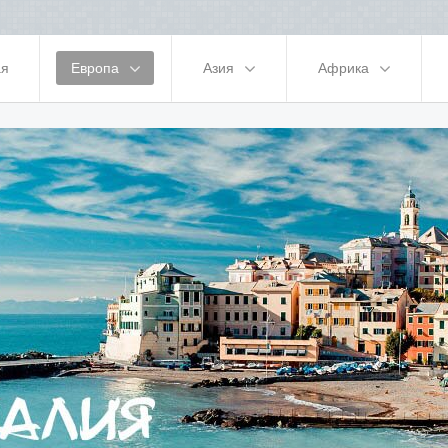
ая
Европа
Азия
Африка