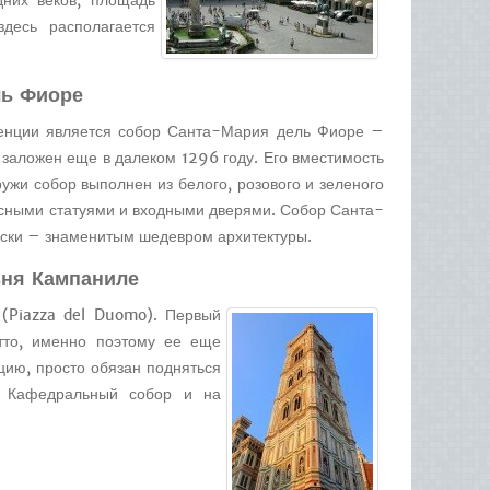
дних веков, площадь
десь располагается
ль Фиоре
енции является собор Санта-Мария дель Фиоре –
 заложен еще в далеком 1296 году. Его вместимость
ужи собор выполнен из белого, розового и зеленого
есными статуями и входными дверями. Собор Санта-
ски – знаменитым шедевром архитектуры.
ня Кампаниле
(Piazza del Duomo). Первый
тто, именно поэтому ее еще
цию, просто обязан подняться
а Кафедральный собор и на