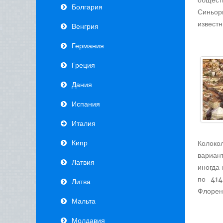
общест
Болгария
Синьор
известн
Венгрия
Германия
Греция
Дания
Испания
Италия
Кипр
Колоко
вариан
Латвия
иногда
по 414
Литва
Флорен
Мальта
Молдавия