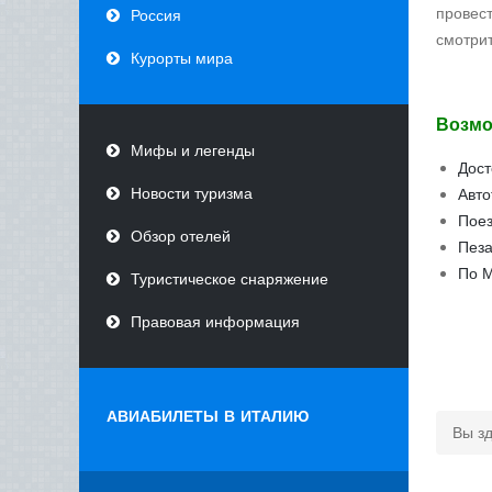
провест
Россия
смотрит
Курорты мира
Возмо
Мифы и легенды
Дост
Новости туризма
Авто
Поез
Обзор отелей
Пеза
По М
Туристическое снаряжение
Правовая информация
АВИАБИЛЕТЫ В ИТАЛИЮ
Вы з