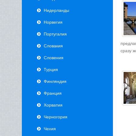
Нидерланды
Норвегия
Португалия
предла
Словакия
сразу ж
Словения
Турция
Финляндия
Франция
Хорватия
Черногория
Чехия