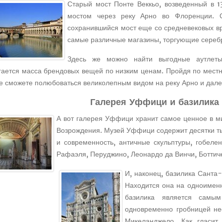
Старый мост Понте Веккьо, возведенный в 
мостом через реку Арно во Флоренции. 
сохранившийся мост еще со средневековых вр
самые различные магазины, торгующие сере
Здесь же можно найти выгодные аутлеты
гается масса брендовых вещей по низким ценам. Пройдя по местны
е сможете полюбоваться великолепным видом на реку Арно и дале
Галерея Уффици и базилика
А вот галерея Уффици хранит самое ценное в м
Возрождения. Музей Уффици содержит десятки ты
и современность, античные скульптуры, гобеле
Рафаэля, Перуджино, Леонардо да Винчи, Боттич
И, наконец, базилика Санта
Находится она на одноименн
базилика является самы
одновременно гробницей нес
Микеланджело. Как гласит