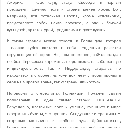
Америка – фаст-фуд, статуя Свободы и чёрный
президент. Конечно, есть и страны менее яркие. Вот,
например, вся остальная Европа, кроме «титанов»,
представляет собой нечто похожее, с очень близкой
культурой, архитектурой, традициями и даже кухней.
К таким странам можно отнести и Голландию, которая
словно губка впитала в себя тенденции развития
окружающих её стран. Но, тем не менее, сейчас каждая
ячейка Евросоюза стремиться организовать собственную
индивидуальность. Так и Нидерланды, стараясь не
находиться в стороне, из кожи вон лезут, чтобы проявить
себя на мировой арене, как «страну-личность».
Поговорим о стереотипах Голландии. Пожалуй, самый
популярный и один самых старых. ТЮЛЬПАНЫ.
Безусловно, цветочные поля и умение, как никто в мире
оформлять букеты, это про них. Следующие стереотипы –
ветряные мельницы и зелёные луга. Действительно,
Голландия – одна из немногих стран, где ещё сохранились