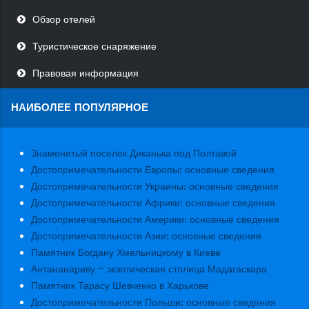
Обзор отелей
Туристическое снаряжение
Правовая информация
НАИБОЛЕЕ ПОПУЛЯРНОЕ
Знаменитый поселок Диканька под Полтавой
Достопримечательности Европы: основные сведения
Достопримечательности Украины: основные сведения
Достопримечательности Африки: основные сведения
Достопримечательности Америки: основные сведения
Достопримечательности Азии: основные сведения
Памятник Богдану Хмельницкому в Киеве
Антананариву - экзотическая столица Мадагаскара
Памятник Тарасу Шевченко в Харькове
Достопримечательности Польши: основные сведения