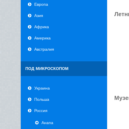
Европа
Летн
Азия
Африка
Америка
Австралия
ПОД МИКРОСКОПОМ
Украина
Музе
Польша
Россия
Анапа