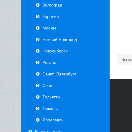
Волгоград
Карелия
Москва
Нижний Новгород
Новосибирск
Вы з
Рязань
Санкт-Петербург
Сочи
Тольятти
Тюмень
Ярославль
Курорты мира