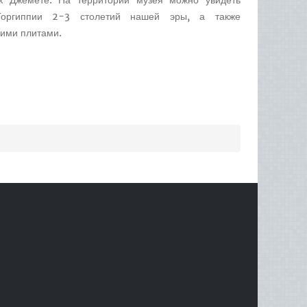
ок Джемете. На территории музея можно увидеть
Горгиппии 2-3 столетий нашей эры, а также
ими плитами.