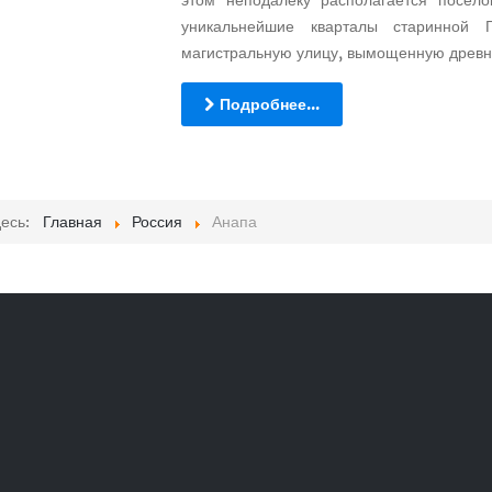
этом неподалеку располагается посел
уникальнейшие кварталы старинной 
магистральную улицу, вымощенную древн
Подробнее...
десь:
Главная
Россия
Анапа